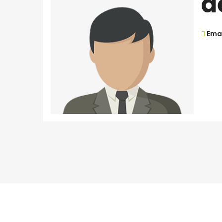
d
Emai