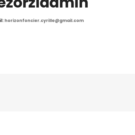
ezorziadmin
l:
horizonfoncier.cyrille@gmail.com